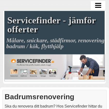
SERVICEFINDER
HANTVERKARE
Servicefinder - jämför
STÄDHJÄLP
offerter
FLYTTHJÄLP
Målare, snickare, städfirmor, renovering
badrum / kök, flytthjälp
ELEKTRIKER
HUS/HEM
TRÄDGÅRD
BADRUM
BLOGG
Badrumsrenovering
Ska du renovera ditt badrum? Hos Servicefinder hittar du