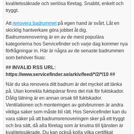
kvalitetssäkrade och seriösa företag. Snabbt, enkelt och
tryggt.
Att
renovera badrummet
på egen hand är svårt. Låt en
skicklig hantverkare göra jobbet åt dig.
Badrumsrenovering är en av de mest populära
kategorierna hos Servicefinder och varje dag kommer nya
förfrågningar in. Här är några av de senaste badrummen
som behöver fixas:
## INVALID RSS URL:
https://www.servicefinder.se/arkiv/feed/*/2/*/10 ##
När du ska renovera ditt badrum är det mycket att tänka
på. Utan korrekta fuktspärrar finns det risk för fuktskador.
Dålig tätning är en annan orsak till fuktskador.
Ventilationen och monteringen av golvbrunnen är andra
viktiga saker som måste bli rätt. Hos Servicefinder kan du
vara säker på att badrumsrenoveringen sker på ett tryggt
och bra sätt, då alla företag som är knutna till tjänsten är
kvalitetssäkrade. Du kan också kolla vilka certifikat