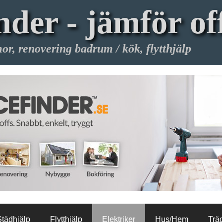
nder - jämför of
or, renovering badrum / kök, flytthjälp
Städhjälp
Flytthjälp
Elektriker
Hus/Hem
Trä