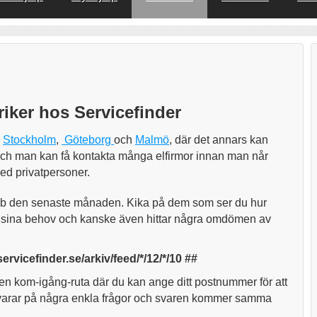
riker hos Servicefinder
i
Stockholm
,
Göteborg
och
Malmö
, där det annars kan
er och man kan få kontakta många elfirmor innan man når
ed privatpersoner.
obb den senaste månaden. Kika på dem som ser du hur
vit sina behov och kanske även hittar några omdömen av
vicefinder.se/arkiv/feed/*/12/*/10 ##
en kom-igång-ruta där du kan ange ditt postnummer för att
u svarar på några enkla frågor och svaren kommer samma