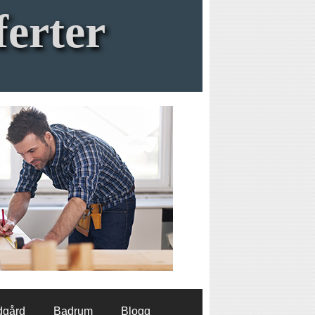
ferter
dgård
Badrum
Blogg